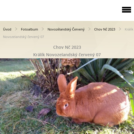
Úvod
Fotoalbum
Novozélandský Červený
Chov Nč 2023
Králík
Novozelandský červený 07
Chov Nč 2023
Králík Novozelandský červený 07