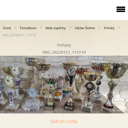
Úvod
Fotoalbum
Naše úspěchy
Václav Švehla
Poháry
IMG_20230121_113119
Poháry
IMG_20230121_113119
Zpět do složky