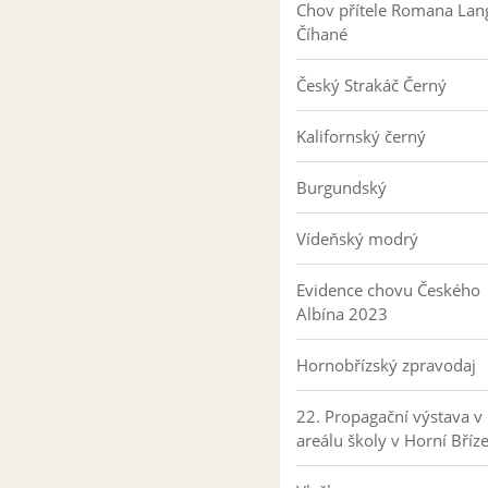
Chov přítele Romana Lan
Číhané
Český Strakáč Černý
Kalifornský černý
Burgundský
Vídeňský modrý
Evidence chovu Českého
Albína 2023
Hornobřízský zpravodaj
22. Propagační výstava v
areálu školy v Horní Bříz