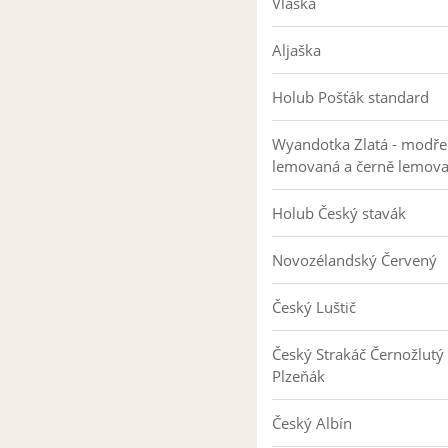
Vlaška
Aljaška
Holub Pošťák standard
Wyandotka Zlatá - modře
lemovaná a černě lemov
Holub Český stavák
Novozélandský Červený
Český Luštič
Český Strakáč Černožlutý
Plzeňák
Český Albín