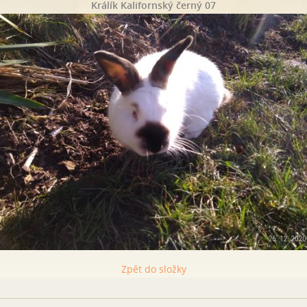
Králík Kalifornský černý 07
Zpět do složky