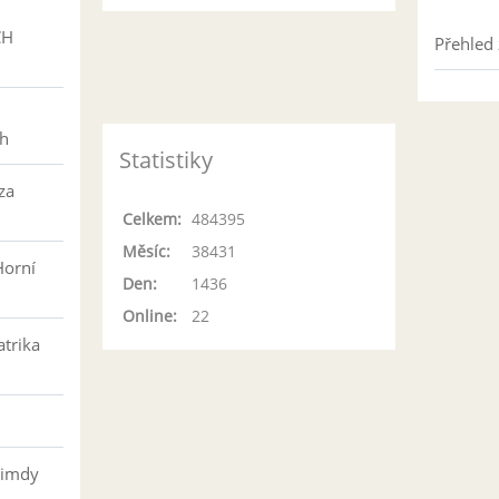
CH
Přehled 
h
ch
Statistiky
za
Celkem:
484395
Měsíc:
38431
Horní
Den:
1436
Online:
22
atrika
řimdy