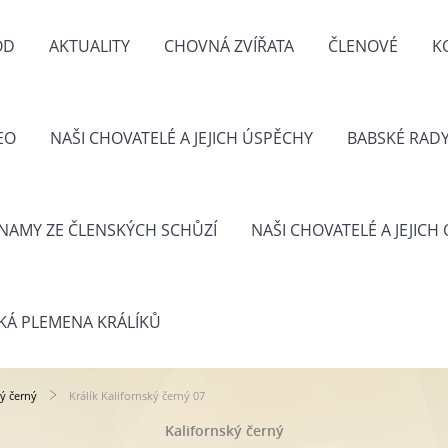
OD
AKTUALITY
CHOVNÁ ZVÍŘATA
ČLENOVÉ
K
EO
NAŠI CHOVATELÉ A JEJICH ÚSPĚCHY
BABSKÉ RAD
NAMY ZE ČLENSKÝCH SCHŮZÍ
NAŠI CHOVATELÉ A JEJICH
KÁ PLEMENA KRÁLÍKŮ
ký černý
Králík Kalifornský černý 07
Kalifornský černý