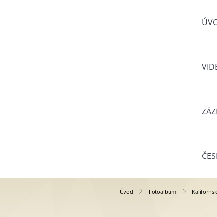
ÚV
VID
ZÁZ
ČES
Úvod
Fotoalbum
Kaliforns