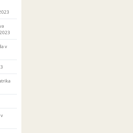
 2023
va
 2023
da v
23
trika
 v