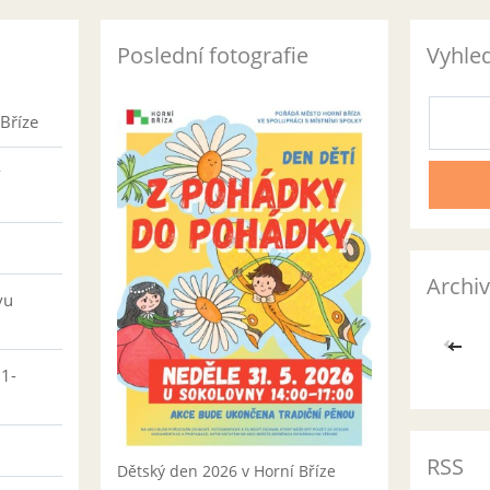
Poslední fotografie
Vyhle
Bříze
v
Archiv
vu
<<
01-
RSS
Dětský den 2026 v Horní Bříze