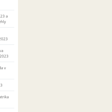
023 a
ehly
 2023
va
 2023
da v
23
trika