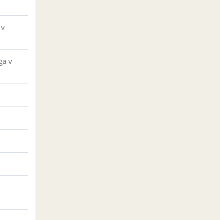
 v
ga v