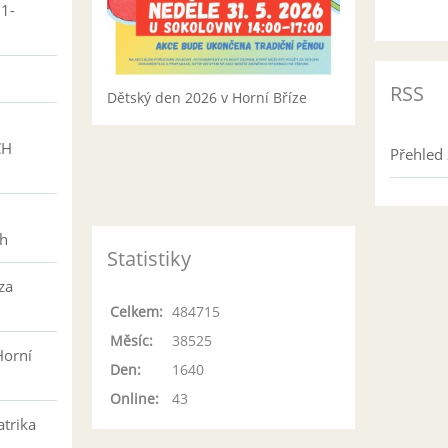
01-
RSS
Dětský den 2026 v Horní Bříze
CH
Přehled 
h
ch
Statistiky
za
Celkem:
484715
Měsíc:
38525
Horní
Den:
1640
Online:
43
atrika