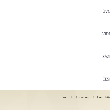
ÚV
VID
ZÁZ
ČES
Úvod
Fotoalbum
Hornobříz