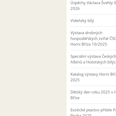
Úspěchy Václava Švehly 
2026
Vídeňský bílý
Výstava drobných
hospodářských zvířat ČS
Horní Bříza 10/2025
Speciální výstava Českýc
Albínů a Hototských bílý
Katalog výstavy Horní Bří
2025
Dětský den roku 2025 v 
Bříze
Exotické ptactvo přítele P
Pocha 2025