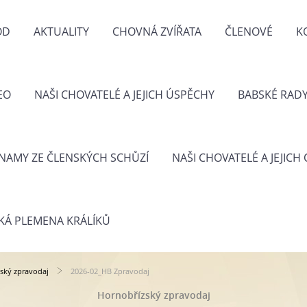
OD
AKTUALITY
CHOVNÁ ZVÍŘATA
ČLENOVÉ
K
EO
NAŠI CHOVATELÉ A JEJICH ÚSPĚCHY
BABSKÉ RAD
NAMY ZE ČLENSKÝCH SCHŮZÍ
NAŠI CHOVATELÉ A JEJICH
KÁ PLEMENA KRÁLÍKŮ
ský zpravodaj
2026-02_HB Zpravodaj
Hornobřízský zpravodaj