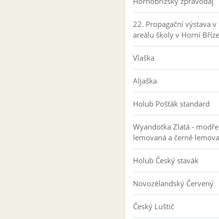
Hornobřízský zpravodaj
22. Propagační výstava v
areálu školy v Horní Bříz
Vlaška
Aljaška
Holub Pošťák standard
Wyandotka Zlatá - modře
lemovaná a černě lemov
Holub Český stavák
Novozélandský Červený
Český Luštič