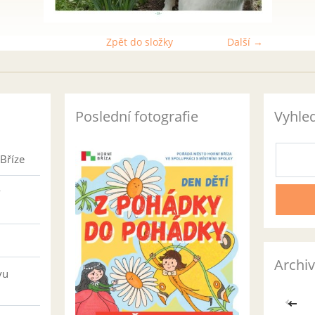
Zpět do složky
Další →
Poslední fotografie
Vyhle
Bříze
v
Archiv
vu
<<