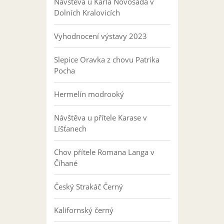
Návštěva u Karla Novosáda v
Dolních Kralovicích
Vyhodnocení výstavy 2023
Slepice Oravka z chovu Patrika
Pocha
Hermelín modrooký
Návštěva u přítele Karase v
Líšťanech
Chov přítele Romana Langa v
Číhané
Český Strakáč Černý
Kalifornský černý