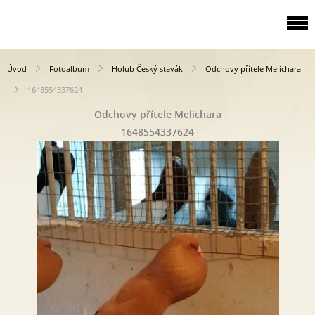
Úvod
Fotoalbum
Holub Český stavák
Odchovy přítele Melichara
1648554337624
Odchovy přítele Melichara
1648554337624