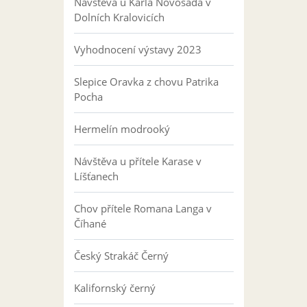
Návštěva u Karla Novosáda v
Dolních Kralovicích
Vyhodnocení výstavy 2023
Slepice Oravka z chovu Patrika
Pocha
Hermelín modrooký
Návštěva u přítele Karase v
Líšťanech
Chov přítele Romana Langa v
Číhané
Český Strakáč Černý
Kalifornský černý