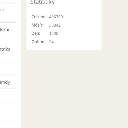
Statistiky
za
Celkem:
486709
Měsíc:
38842
Horní
Den:
1230
Online:
24
atrika
řimdy