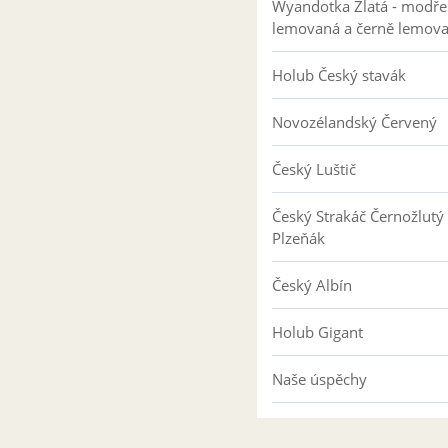
Wyandotka Zlatá - modře
lemovaná a černě lemov
Holub Český stavák
Novozélandský Červený
Český Luštič
Český Strakáč Černožlutý
Plzeňák
Český Albín
Holub Gigant
Naše úspěchy