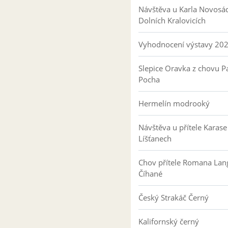
Návštěva u Karla Novosá
Dolních Kralovicích
Vyhodnocení výstavy 20
Slepice Oravka z chovu Pa
Pocha
Hermelín modrooký
Návštěva u přítele Karase
Líšťanech
Chov přítele Romana Lan
Číhané
Český Strakáč Černý
Kalifornský černý