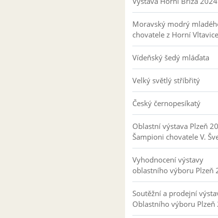
Výstava Horní Bříza 2024
Moravský modrý mladéh
chovatele z Horní Vltavic
Vídeňský šedý mláďata
Velký světlý stříbřitý
Český černopesíkatý
Oblastní výstava Plzeň 2
Šampioni chovatele V. Šv
Vyhodnocení výstavy
oblastního výboru Plzeň
Soutěžní a prodejní výsta
Oblastního výboru Plzeň