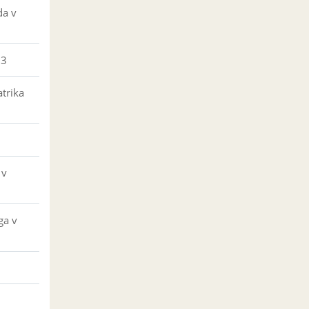
da v
23
trika
 v
ga v