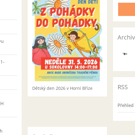
v
Archiv
vu
<<
01-
RSS
Dětský den 2026 v Horní Bříze
CH
Přehled 
h
ch