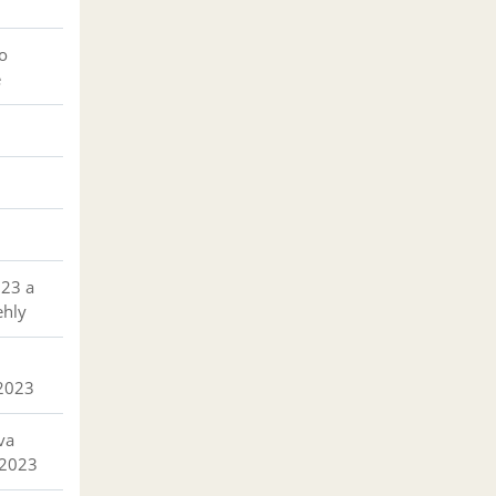
o
e
023 a
ehly
 2023
va
 2023