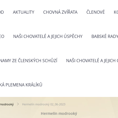
OD
AKTUALITY
CHOVNÁ ZVÍŘATA
ČLENOVÉ
K
EO
NAŠI CHOVATELÉ A JEJICH ÚSPĚCHY
BABSKÉ RAD
NAMY ZE ČLENSKÝCH SCHŮZÍ
NAŠI CHOVATELÉ A JEJICH
KÁ PLEMENA KRÁLÍKŮ
 modrooký
Hermelín modrooký 02_06-2023
Hermelín modrooký