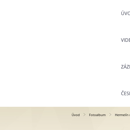
ÚV
VID
ZÁZ
ČES
Úvod
Fotoalbum
Hermelín