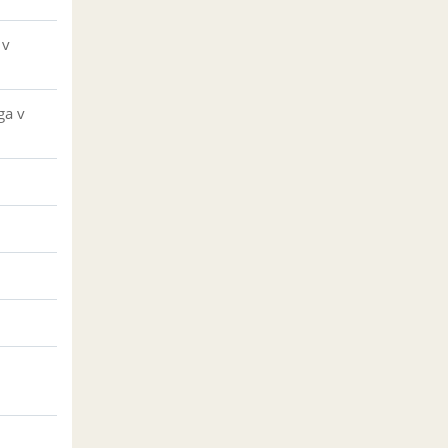
 v
ga v