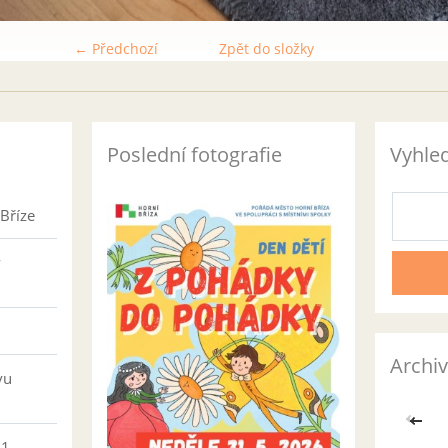
← Předchozí
Zpět do složky
Poslední fotografie
Vyhle
Bříze
v
Archiv
vu
<<
01-