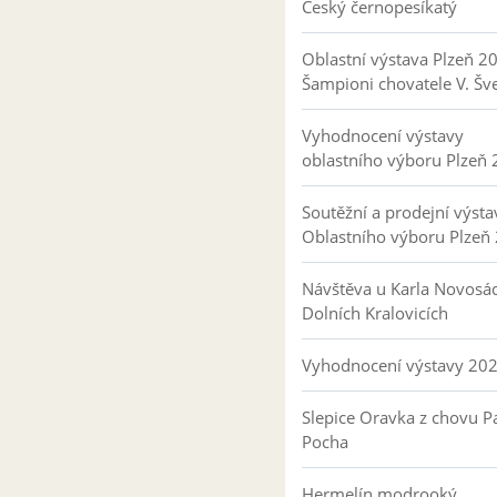
Český černopesíkatý
Oblastní výstava Plzeň 2
Šampioni chovatele V. Šv
Vyhodnocení výstavy
oblastního výboru Plzeň
Soutěžní a prodejní výsta
Oblastního výboru Plzeň
Návštěva u Karla Novosá
Dolních Kralovicích
Vyhodnocení výstavy 20
Slepice Oravka z chovu Pa
Pocha
Hermelín modrooký