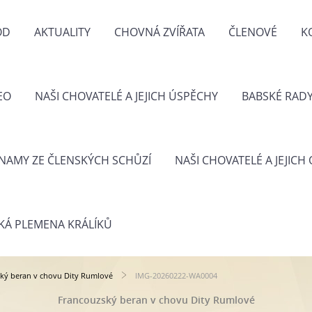
OD
AKTUALITY
CHOVNÁ ZVÍŘATA
ČLENOVÉ
K
EO
NAŠI CHOVATELÉ A JEJICH ÚSPĚCHY
BABSKÉ RAD
NAMY ZE ČLENSKÝCH SCHŮZÍ
NAŠI CHOVATELÉ A JEJICH
KÁ PLEMENA KRÁLÍKŮ
ký beran v chovu Dity Rumlové
IMG-20260222-WA0004
Francouzský beran v chovu Dity Rumlové