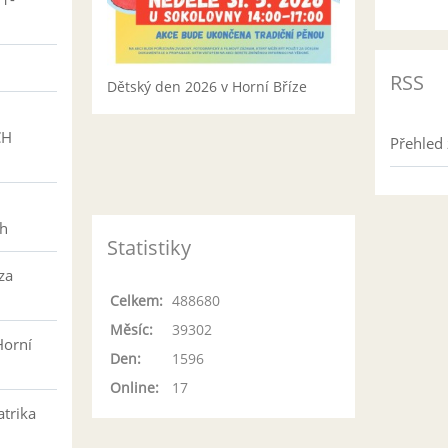
RSS
Dětský den 2026 v Horní Bříze
CH
Přehled 
h
ch
Statistiky
za
Celkem:
488680
Měsíc:
39302
Horní
Den:
1596
Online:
17
atrika