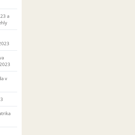
023 a
ehly
 2023
va
 2023
da v
23
trika