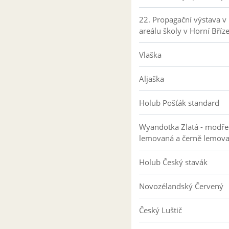
22. Propagační výstava v
areálu školy v Horní Bříz
Vlaška
Aljaška
Holub Pošťák standard
Wyandotka Zlatá - modře
lemovaná a černě lemov
Holub Český stavák
Novozélandský Červený
Český Luštič