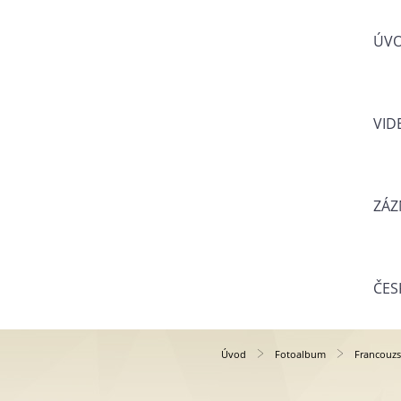
ÚV
VID
ZÁZ
ČES
Úvod
Fotoalbum
Francouzs