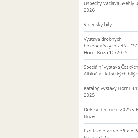
Úspěchy Václava Švehly 
2026
Vídeňský bílý
Výstava drobných
hospodářských zvířat ČS
Horní Bříza 10/2025
Speciální výstava Českýc
Albínů a Hototských bílý
Katalog výstavy Horní Bří
2025
Dětský den roku 2025 v 
Bříze
Exotické ptactvo přítele P
Pocha 2025