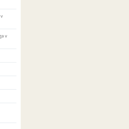
 v
ga v