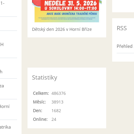
01-
RSS
Dětský den 2026 v Horní Bříze
CH
Přehled 
h
ch
Statistiky
za
Celkem:
486376
Měsíc:
38913
Horní
Den:
1682
Online:
24
atrika