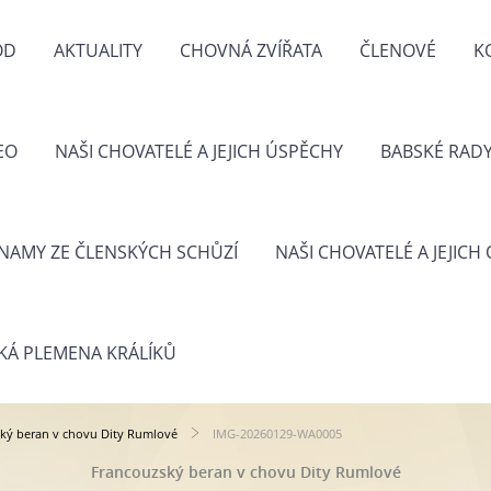
OD
AKTUALITY
CHOVNÁ ZVÍŘATA
ČLENOVÉ
K
EO
NAŠI CHOVATELÉ A JEJICH ÚSPĚCHY
BABSKÉ RAD
NAMY ZE ČLENSKÝCH SCHŮZÍ
NAŠI CHOVATELÉ A JEJICH
KÁ PLEMENA KRÁLÍKŮ
ký beran v chovu Dity Rumlové
IMG-20260129-WA0005
Francouzský beran v chovu Dity Rumlové