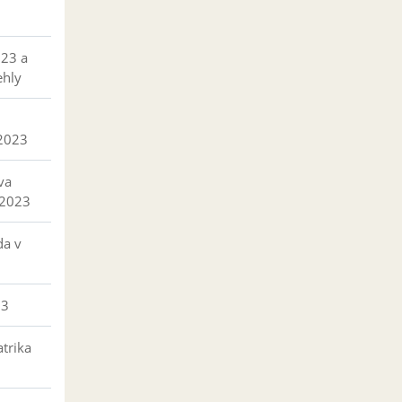
023 a
ehly
 2023
va
 2023
da v
23
trika