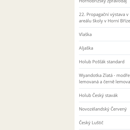
Hornobřízský zpravodaj
22. Propagační výstava v
areálu školy v Horní Bříz
Vlaška
Aljaška
Holub Pošťák standard
Wyandotka Zlatá - modře
lemovaná a černě lemov
Holub Český stavák
Novozélandský Červený
Český Luštič