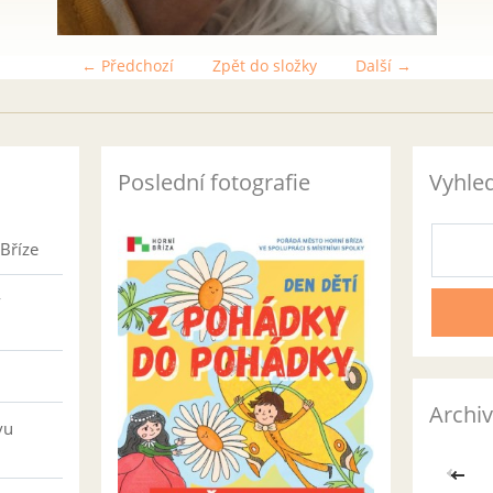
← Předchozí
Zpět do složky
Další →
Poslední fotografie
Vyhle
Bříze
v
Archiv
vu
<<