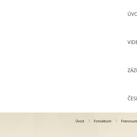
ÚV
VID
ZÁZ
ČES
Úvod
Fotoalbum
Francouzs