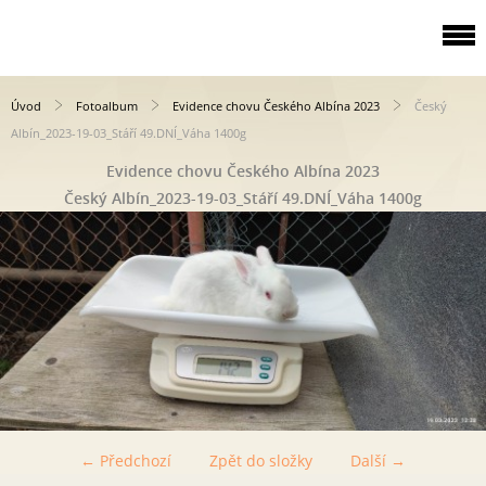
Úvod
Fotoalbum
Evidence chovu Českého Albína 2023
Český
Albín_2023-19-03_Stáří 49.DNÍ_Váha 1400g
Evidence chovu Českého Albína 2023
Český Albín_2023-19-03_Stáří 49.DNÍ_Váha 1400g
← Předchozí
Zpět do složky
Další →