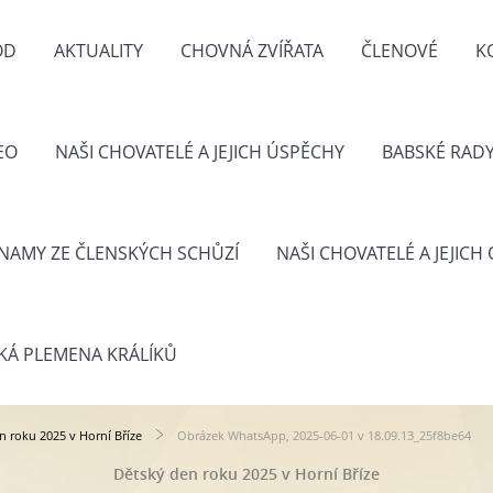
OD
AKTUALITY
CHOVNÁ ZVÍŘATA
ČLENOVÉ
K
EO
NAŠI CHOVATELÉ A JEJICH ÚSPĚCHY
BABSKÉ RAD
NAMY ZE ČLENSKÝCH SCHŮZÍ
NAŠI CHOVATELÉ A JEJICH
KÁ PLEMENA KRÁLÍKŮ
n roku 2025 v Horní Bříze
Obrázek WhatsApp, 2025-06-01 v 18.09.13_25f8be64
Dětský den roku 2025 v Horní Bříze