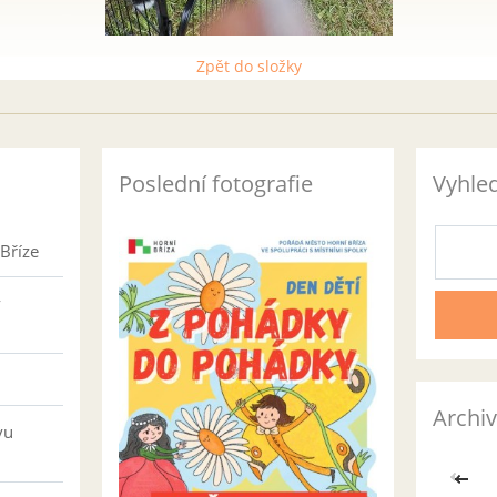
Zpět do složky
Poslední fotografie
Vyhle
Bříze
v
Archiv
vu
<<