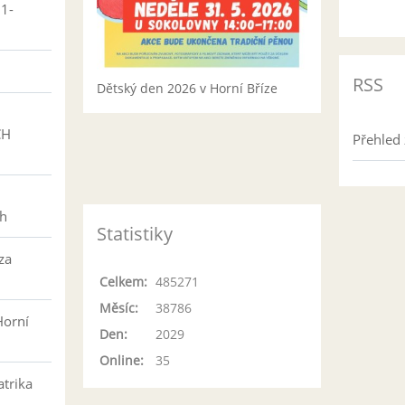
01-
RSS
Dětský den 2026 v Horní Bříze
CH
Přehled 
h
ch
Statistiky
za
Celkem:
485271
Měsíc:
38786
Horní
Den:
2029
Online:
35
atrika