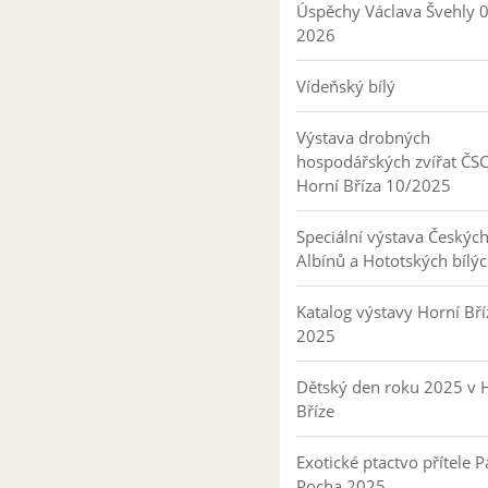
Úspěchy Václava Švehly 
2026
Vídeňský bílý
Výstava drobných
hospodářských zvířat ČS
Horní Bříza 10/2025
Speciální výstava Českýc
Albínů a Hototských bílý
Katalog výstavy Horní Bří
2025
Dětský den roku 2025 v 
Bříze
Exotické ptactvo přítele P
Pocha 2025