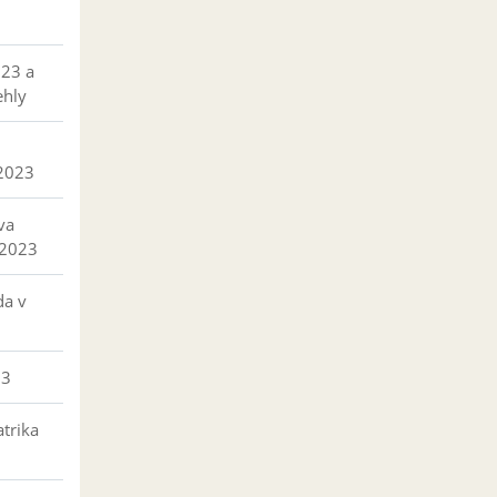
023 a
ehly
 2023
va
 2023
da v
23
trika