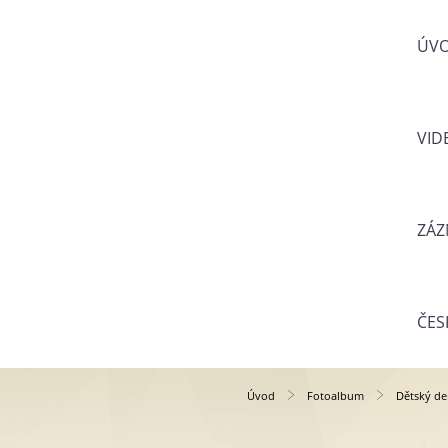
ÚV
VID
ZÁZ
ČES
Úvod
Fotoalbum
Dětský de