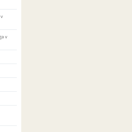
 v
ga v