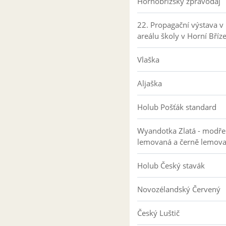
Hornobřízský zpravodaj
22. Propagační výstava v
areálu školy v Horní Bříz
Vlaška
Aljaška
Holub Pošťák standard
Wyandotka Zlatá - modře
lemovaná a černě lemov
Holub Český stavák
Novozélandský Červený
Český Luštič