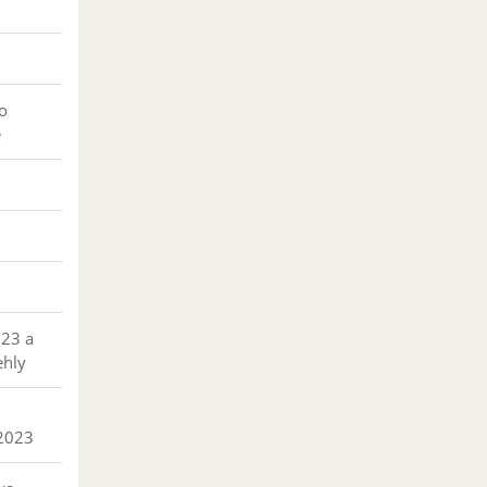
o
e
023 a
ehly
 2023