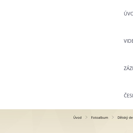
ÚV
VID
ZÁZ
ČES
Úvod
Fotoalbum
Dětský de