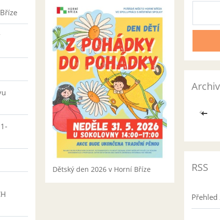
Bříze
v
Archiv
vu
<<
01-
RSS
Dětský den 2026 v Horní Bříze
CH
Přehled 