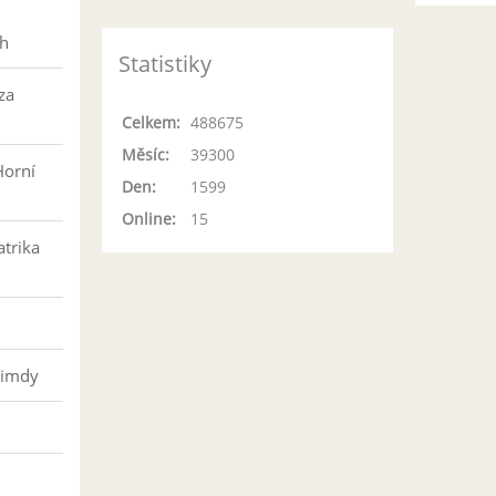
h
ch
Statistiky
za
Celkem:
488675
Měsíc:
39300
Horní
Den:
1599
Online:
15
atrika
řimdy