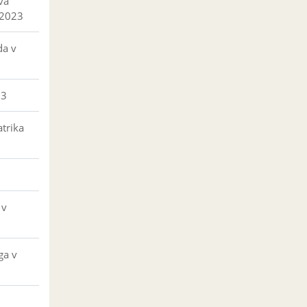
va
 2023
da v
23
trika
 v
ga v