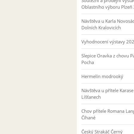
Soutěžní a prodejní výsta
Oblastního výboru Plzeň
Návštěva u Karla Novosá
Dolních Kralovicích
Vyhodnocení výstavy 20
Slepice Oravka z chovu Pa
Pocha
Hermelín modrooký
Návštěva u přítele Karase
Líšťanech
Chov přítele Romana Lan
Číhané
Český Strakáč Černý