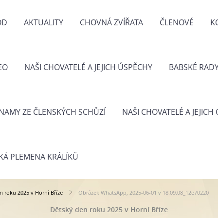
OD
AKTUALITY
CHOVNÁ ZVÍŘATA
ČLENOVÉ
K
EO
NAŠI CHOVATELÉ A JEJICH ÚSPĚCHY
BABSKÉ RAD
NAMY ZE ČLENSKÝCH SCHŮZÍ
NAŠI CHOVATELÉ A JEJICH
KÁ PLEMENA KRÁLÍKŮ
n roku 2025 v Horní Bříze
Obrázek WhatsApp, 2025-06-01 v 18.09.08_12e70220
Dětský den roku 2025 v Horní Bříze