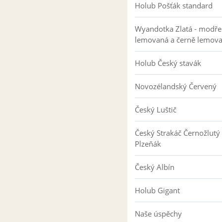
Holub Pošťák standard
Wyandotka Zlatá - modře
lemovaná a černě lemov
Holub Český stavák
Novozélandský Červený
Český Luštič
Český Strakáč Černožlutý
Plzeňák
Český Albín
Holub Gigant
Naše úspěchy