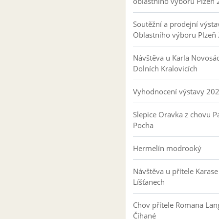
oblastního výboru Plzeň
Soutěžní a prodejní výsta
Oblastního výboru Plzeň
Návštěva u Karla Novosá
Dolních Kralovicích
Vyhodnocení výstavy 20
Slepice Oravka z chovu Pa
Pocha
Hermelín modrooký
Návštěva u přítele Karase
Líšťanech
Chov přítele Romana Lan
Číhané