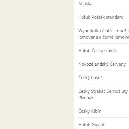
Aljaška
Holub Pošťák standard
Wyandotka Zlatá - modře
lemovaná a černě lemov
Holub Český stavák
Novozélandský Červený
Český Luštič
Český Strakáč Černožlutý
Plzeňák
Český Albín
Holub Gigant