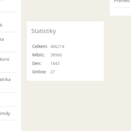
Přehled 
h
ch
Statistiky
za
Celkem:
486214
Měsíc:
38986
Horní
Den:
1843
Online:
27
atrika
řimdy