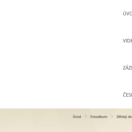
ÚV
VID
ZÁZ
ČES
Úvod
Fotoalbum
Dětský de