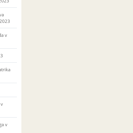
 2023
va
 2023
da v
23
trika
 v
ga v