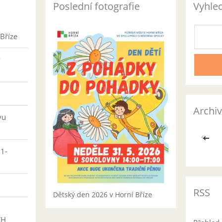
Poslední fotografie
Vyhle
Bříze
v
Archiv
vu
<<
01-
RSS
Dětský den 2026 v Horní Bříze
CH