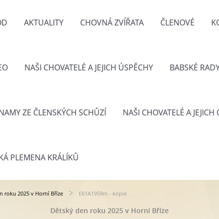
OD
AKTUALITY
CHOVNÁ ZVÍŘATA
ČLENOVÉ
K
EO
NAŠI CHOVATELÉ A JEJICH ÚSPĚCHY
BABSKÉ RAD
NAMY ZE ČLENSKÝCH SCHŮZÍ
NAŠI CHOVATELÉ A JEJICH
KÁ PLEMENA KRÁLÍKŮ
n roku 2025 v Horní Bříze
E61A1959m - kopie
Dětský den roku 2025 v Horní Bříze