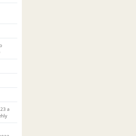
o
e
023 a
ehly