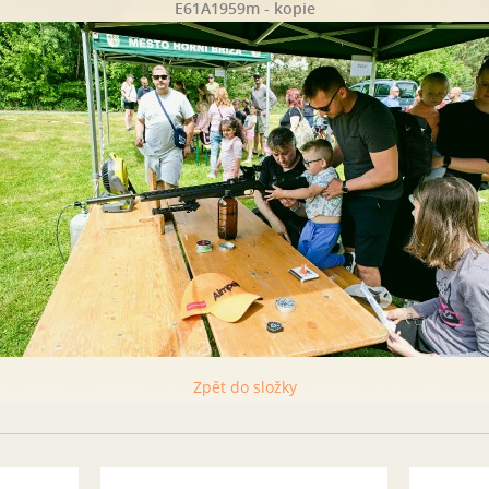
E61A1959m - kopie
Zpět do složky