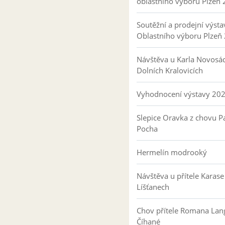
oblastního výboru Plzeň
Soutěžní a prodejní výsta
Oblastního výboru Plzeň
Návštěva u Karla Novosá
Dolních Kralovicích
Vyhodnocení výstavy 20
Slepice Oravka z chovu Pa
Pocha
Hermelín modrooký
Návštěva u přítele Karase
Líšťanech
Chov přítele Romana Lan
Číhané