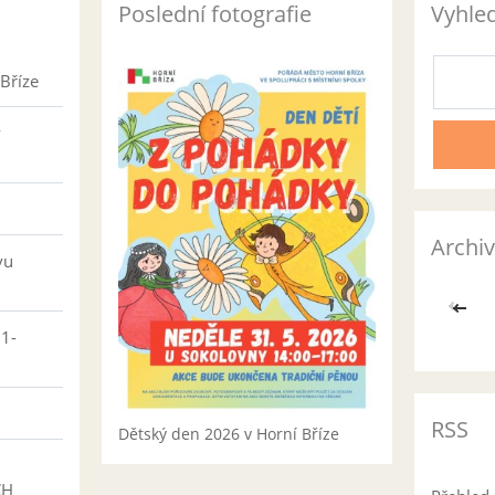
Poslední fotografie
Vyhle
Bříze
v
Archiv
vu
<<
01-
RSS
Dětský den 2026 v Horní Bříze
CH