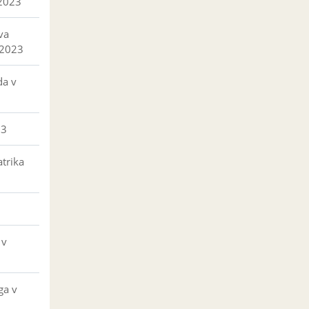
 2023
va
 2023
da v
23
trika
 v
ga v