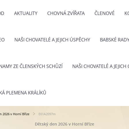
OD
AKTUALITY
CHOVNÁ ZVÍŘATA
ČLENOVÉ
K
EO
NAŠI CHOVATELÉ A JEJICH ÚSPĚCHY
BABSKÉ RAD
NAMY ZE ČLENSKÝCH SCHŮZÍ
NAŠI CHOVATELÉ A JEJICH
KÁ PLEMENA KRÁLÍKŮ
n 2026 v Horní Bříze
E61A2097m
Dětský den 2026 v Horní Bříze