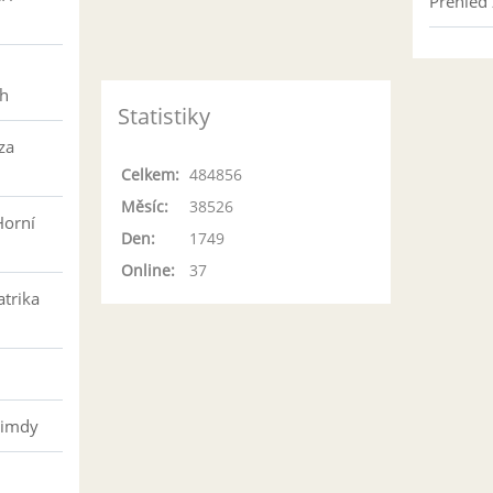
Přehled 
h
ch
Statistiky
za
Celkem:
484856
Měsíc:
38526
Horní
Den:
1749
Online:
37
atrika
řimdy