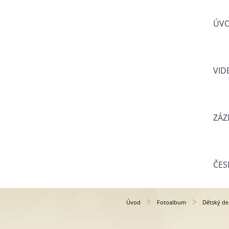
ÚV
VID
ZÁZ
ČES
Úvod
Fotoalbum
Dětský de