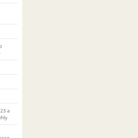
o
e
023 a
ehly