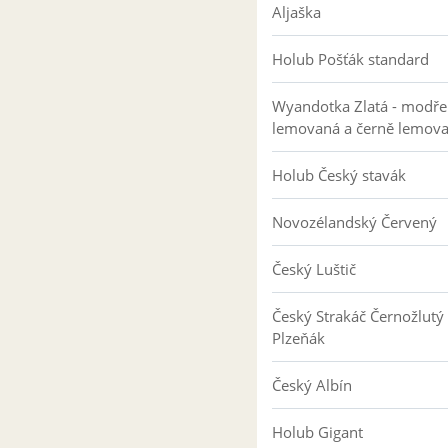
Aljaška
Holub Pošťák standard
Wyandotka Zlatá - modře
lemovaná a černě lemov
Holub Český stavák
Novozélandský Červený
Český Luštič
Český Strakáč Černožlutý
Plzeňák
Český Albín
Holub Gigant