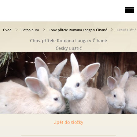
Úvod
Fotoalbum
Chov přítele Romana Langa v Číhané
Český Luštič
Chov přítele Romana Langa v Číhané
Český Luštič
Zpět do složky