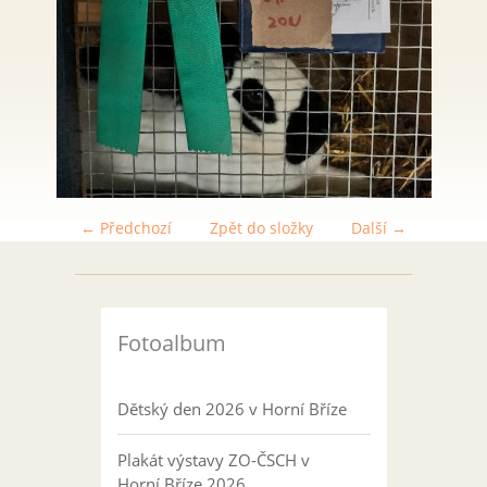
← Předchozí
Zpět do složky
Další →
Fotoalbum
Dětský den 2026 v Horní Bříze
Plakát výstavy ZO-ČSCH v
Horní Bříze 2026