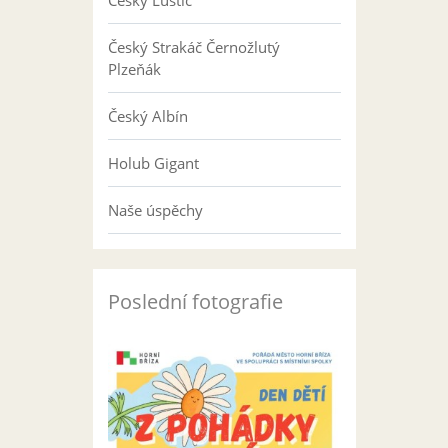
Český Luštič
Český Strakáč Černožlutý
Plzeňák
Český Albín
Holub Gigant
Naše úspěchy
Poslední fotografie