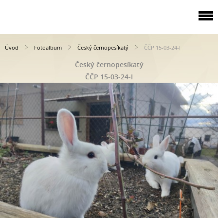
Úvod
Fotoalbum
Český černopesíkatý
ČČP 15-03-24-I
Český černopesíkatý
ČČP 15-03-24-I