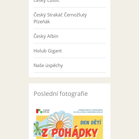
Český Luštič
Český Strakáč Černožlutý
Plzeňák
Český Albín
Holub Gigant
Naše úspěchy
Poslední fotografie