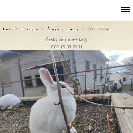
Úvod
Fotoalbum
Český černopesíkatý
ČČP 15-03-24-H
Český černopesíkatý
ČČP 15-03-24-H