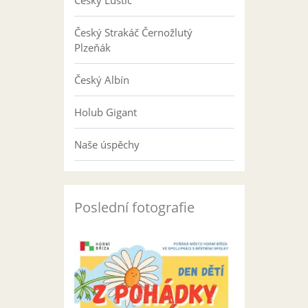
Český Luštič
Český Strakáč Černožlutý
Plzeňák
Český Albín
Holub Gigant
Naše úspěchy
Poslední fotografie