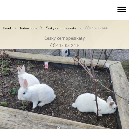
Úvod
Fotoalbum
Český černopesíkatý
ČČP 15-03-24-F
Český černopesíkatý
ČČP 15-03-24-F