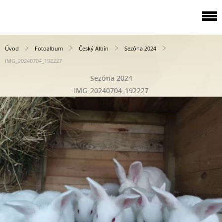
Úvod
Fotoalbum
Český Albín
Sezóna 2024
IMG_20240704_192227
Sezóna 2024
IMG_20240704_192227