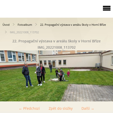
Úvod
Fotoalbum
22. Propagační výstava v areálu školy v Horní Bříze
IMG_20221008_113702
22. Propagační výstava v areálu školy v Horní Bříze
IMG_20221008_113702
← Předchozí
Zpět do složky
Další →