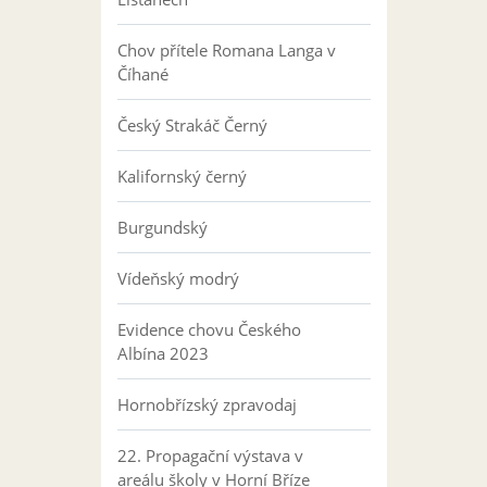
Chov přítele Romana Langa v
Číhané
Český Strakáč Černý
Kalifornský černý
Burgundský
Vídeňský modrý
Evidence chovu Českého
Albína 2023
Hornobřízský zpravodaj
22. Propagační výstava v
areálu školy v Horní Bříze