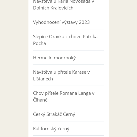
Návštěva u Karla Novosáda v
Dolních Kralovicích
Vyhodnocení výstavy 2023
Slepice Oravka z chovu Patrika
Pocha
Hermelín modrooký
Návštěva u přítele Karase v
Líšťanech
Chov přítele Romana Langa v
Číhané
Český Strakáč Černý
Kalifornský černý