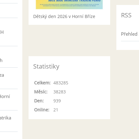
RSS
Dětský den 2026 v Horní Bříze
CH
Přehled 
h
ch
Statistiky
za
Celkem:
483285
Měsíc:
38283
Horní
Den:
939
Online:
21
atrika