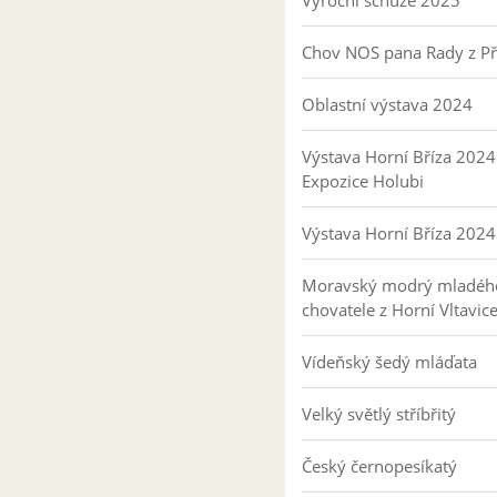
Výroční schůze 2025
Chov NOS pana Rady z P
Oblastní výstava 2024
Výstava Horní Bříza 2024
Expozice Holubi
Výstava Horní Bříza 2024
Moravský modrý mladéh
chovatele z Horní Vltavic
Vídeňský šedý mláďata
Velký světlý stříbřitý
Český černopesíkatý