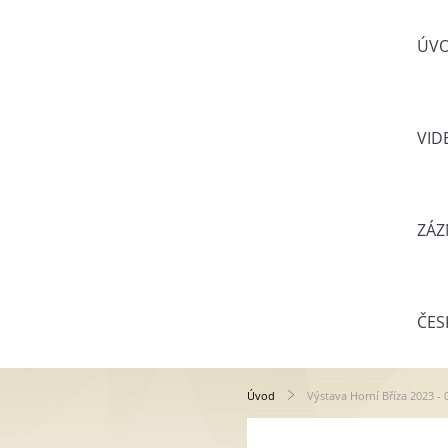
ÚV
VID
ZÁZ
ČES
Úvod
Výstava Horní Bříza 2023 - 