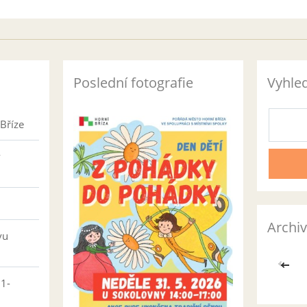
Poslední fotografie
Vyhle
Bříze
v
Archiv
vu
<<
01-