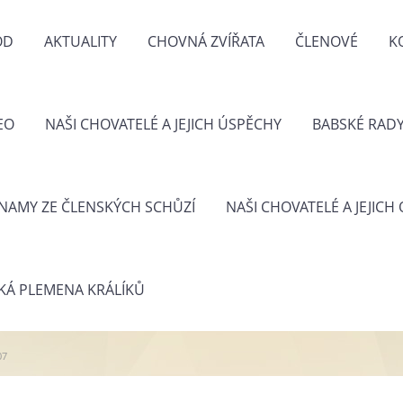
OD
AKTUALITY
CHOVNÁ ZVÍŘATA
ČLENOVÉ
K
EO
NAŠI CHOVATELÉ A JEJICH ÚSPĚCHY
BABSKÉ RAD
NAMY ZE ČLENSKÝCH SCHŮZÍ
NAŠI CHOVATELÉ A JEJICH
KÁ PLEMENA KRÁLÍKŮ
07