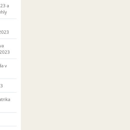
023 a
ehly
 2023
va
 2023
da v
23
trika