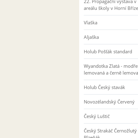
22. Propagační výstava v
areálu školy v Horní Bříz
Vlaška
Aljaška
Holub Pošťák standard
Wyandotka Zlatá - modře
lemovaná a černě lemov
Holub Český stavák
Novozélandský Červený
Český Luštič
Český Strakáč Černožlutý
Plzeňák