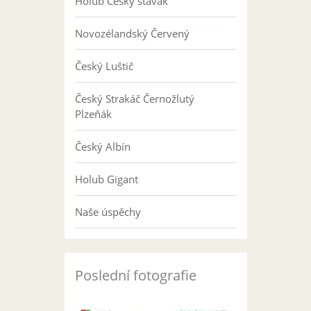
Holub Český stavák
Novozélandský Červený
Český Luštič
Český Strakáč Černožlutý
Plzeňák
Český Albín
Holub Gigant
Naše úspěchy
Poslední fotografie