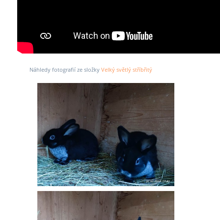
Náhledy fotografií ze složky
Velký světlý stříbřitý