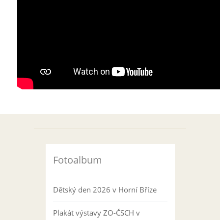
Fotoalbum
Dětský den 2026 v Horní Bříze
Plakát výstavy ZO-ČSCH v