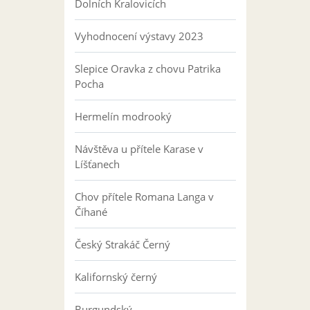
Dolních Kralovicích
Vyhodnocení výstavy 2023
Slepice Oravka z chovu Patrika
Pocha
Hermelín modrooký
Návštěva u přítele Karase v
Líšťanech
Chov přítele Romana Langa v
Číhané
Český Strakáč Černý
Kalifornský černý
Burgundský