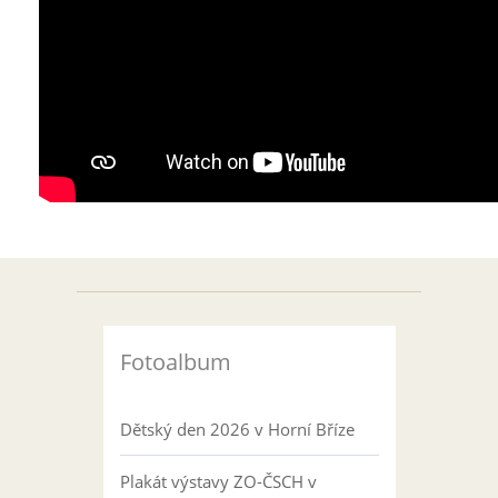
Fotoalbum
Dětský den 2026 v Horní Bříze
Plakát výstavy ZO-ČSCH v