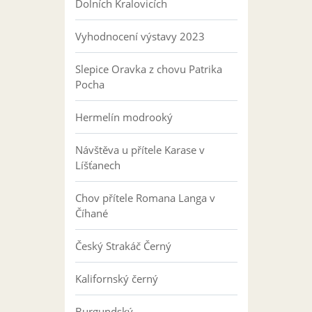
Dolních Kralovicích
Vyhodnocení výstavy 2023
Slepice Oravka z chovu Patrika
Pocha
Hermelín modrooký
Návštěva u přítele Karase v
Líšťanech
Chov přítele Romana Langa v
Číhané
Český Strakáč Černý
Kalifornský černý
Burgundský