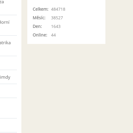
za
Celkem:
484718
Měsíc:
38527
Horní
Den:
1643
Online:
44
atrika
řimdy