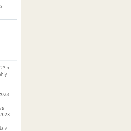
o
e
023 a
ehly
 2023
va
 2023
da v