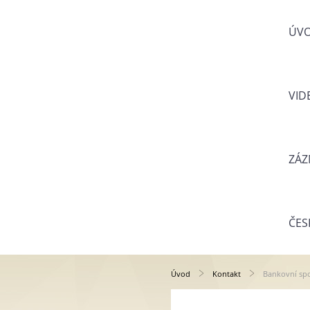
ÚV
VID
ZÁZ
ČES
Úvod
Kontakt
Bankovní spo