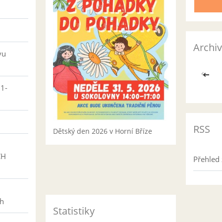
Archiv
vu
<<
01-
RSS
Dětský den 2026 v Horní Bříze
CH
Přehled 
h
ch
Statistiky