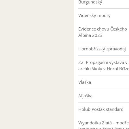
Burgundský
Vídeňský modrý
Evidence chovu Českého
Albína 2023
Hornobřízský zpravodaj
22. Propagační výstava v
areálu školy v Horní Bříz
Vlaška
Aljaška
Holub Pošťák standard
Wyandotka Zlatá - modře