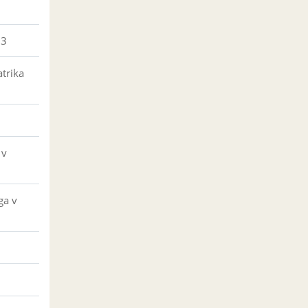
23
trika
 v
ga v