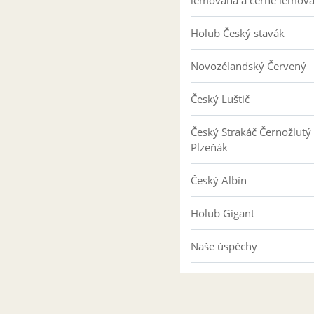
lemovaná a černě lemov
Holub Český stavák
Novozélandský Červený
Český Luštič
Český Strakáč Černožlutý
Plzeňák
Český Albín
Holub Gigant
Naše úspěchy