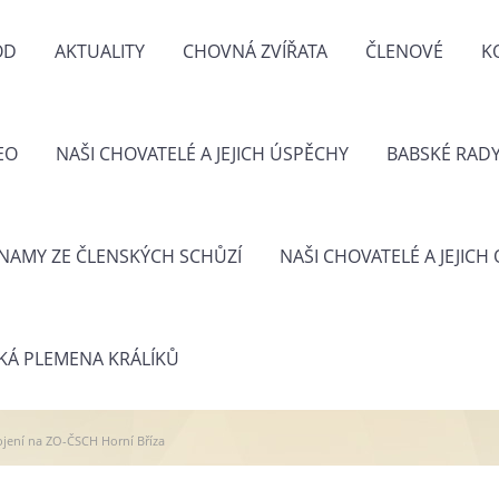
OD
AKTUALITY
CHOVNÁ ZVÍŘATA
ČLENOVÉ
K
EO
NAŠI CHOVATELÉ A JEJICH ÚSPĚCHY
BABSKÉ RAD
NAMY ZE ČLENSKÝCH SCHŮZÍ
NAŠI CHOVATELÉ A JEJICH
KÁ PLEMENA KRÁLÍKŮ
jení na ZO-ČSCH Horní Bříza