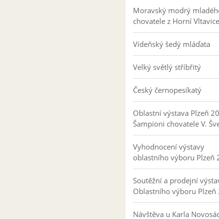
Moravský modrý mladéh
chovatele z Horní Vltavic
Vídeňský šedý mláďata
Velký světlý stříbřitý
Český černopesíkatý
Oblastní výstava Plzeň 2
Šampioni chovatele V. Šv
Vyhodnocení výstavy
oblastního výboru Plzeň
Soutěžní a prodejní výsta
Oblastního výboru Plzeň
Návštěva u Karla Novosá