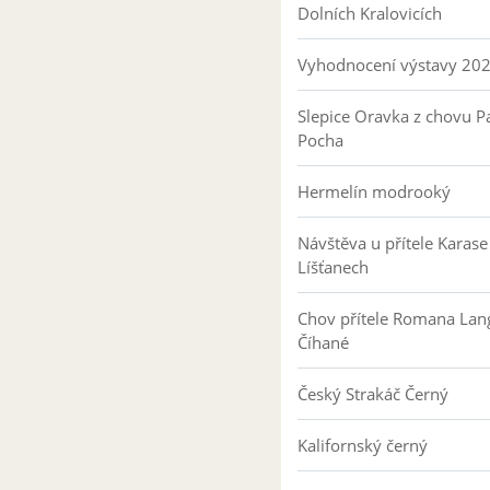
Dolních Kralovicích
Vyhodnocení výstavy 20
Slepice Oravka z chovu Pa
Pocha
Hermelín modrooký
Návštěva u přítele Karase
Líšťanech
Chov přítele Romana Lan
Číhané
Český Strakáč Černý
Kalifornský černý