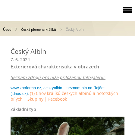
Úvod
Česká plemena králíků
Český Albín
Český Albín
7. 6. 2024
Exterierová charakteristika v obrazech
Seznam zdrojů pro níže přiloženou fotogalerii:
,
www.zoofarma.cz
ceskyalbin – seznam alb na Rajčeti
,
(1) Chov králíků českých albínů a hototských
(idnes.cz)
bílých | Skupiny | Facebook
Základní typ