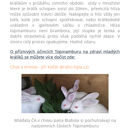
králíkům v průběhu zimního období, vždy v množství
které je králík schopen sníst do 20min., přemrzlá hlíza
může způsobit trávící obtíže. Nakopejte si hlíz vždy jen
tolik, kolik jste schopni spotřebovat, nebo krátkodobě
uskladnit v igelitovém sáčku v chladničce. Hlíza
topinamburu není brambora, její slupka je tenká a
dobře stravitelná, proto však podléhá rychlé zkáze. V
únoru celý proces opakujeme. Hodně zdaru.
O příznivých účincích Topinamburu na zdraví mladých
králíků se můžete více dočíst zde:
Chov a krmivo - Jiří Kočár (kralici-hyla.cz)
Mláďata ČA v chovu pana Blabola si pochutnávají na
nadzemních částech Topinamburu