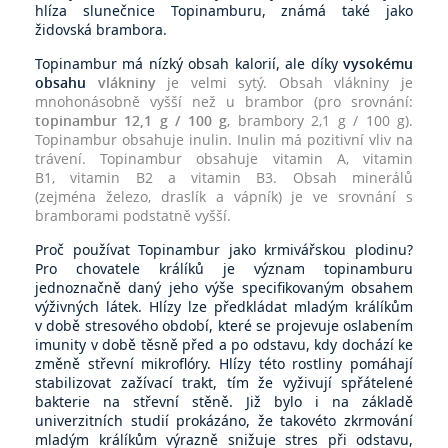
hlíza slunečnice Topinamburu, známá také jako
židovská brambora.
Topinambur má nízký obsah kalorií, ale díky
vysokému
obsahu
vlákniny
je velmi sytý. Obsah vlákniny je
mnohonásobně vyšší než u brambor (pro srovnání:
topinambur 12,1 g / 100 g
, brambory 2,1 g / 100 g).
Topinambur obsahuje
inulin
. Inulin má pozitivní vliv na
trávení. Topinambur obsahuje
vitamin A
,
vitamin
B1
,
vitamin B2
a
vitamin B3
. Obsah minerálů
(zejména
železo
,
draslík
a
vápník
) je ve srovnání s
bramborami podstatně vyšší.
Proč používat Topinambur jako krmivářskou plodinu?
Pro chovatele králíků je význam topinamburu
jednoznačně daný jeho výše specifikovaným obsahem
výživných látek. Hlízy lze předkládat mladým králíkům
v době stresového období, které se projevuje oslabením
imunity v době těsně před a po odstavu, kdy dochází ke
změně střevní mikroflóry. Hlízy této rostliny pomáhají
stabilizovat zažívací trakt, tím že vyživují spřátelené
bakterie na střevní stěně. Již bylo i na základě
univerzitních studií prokázáno, že takovéto zkrmování
mladým králíkům výrazně snižuje stres při odstavu,