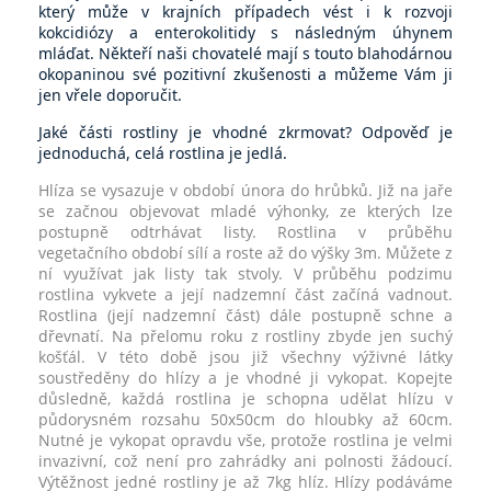
který může v krajních případech vést i k rozvoji
kokcidiózy a enterokolitidy s následným úhynem
mláďat. Někteří naši chovatelé mají s touto blahodárnou
okopaninou své pozitivní zkušenosti a můžeme Vám ji
jen vřele doporučit.
Jaké části rostliny je vhodné zkrmovat? Odpověď je
jednoduchá, celá rostlina je jedlá.
Hlíza se vysazuje v období února do hrůbků. Již na jaře
se začnou objevovat mladé výhonky, ze kterých lze
postupně odtrhávat listy. Rostlina v průběhu
vegetačního období sílí a roste až do výšky 3m. Můžete z
ní využívat jak listy tak stvoly. V průběhu podzimu
rostlina vykvete a její nadzemní část začíná vadnout.
Rostlina (její nadzemní část) dále postupně schne a
dřevnatí. Na přelomu roku z rostliny zbyde jen suchý
košťál. V této době jsou již všechny výživné látky
soustředěny do hlízy a je vhodné ji vykopat. Kopejte
důsledně, každá rostlina je schopna udělat hlízu v
půdorysném rozsahu 50x50cm do hloubky až 60cm.
Nutné je vykopat opravdu vše, protože rostlina je velmi
invazivní, což není pro zahrádky ani polnosti žádoucí.
Výtěžnost jedné rostliny je až 7kg hlíz. Hlízy podáváme