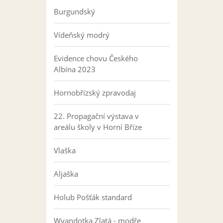
Burgundský
Vídeňský modrý
Evidence chovu Českého
Albína 2023
Hornobřízský zpravodaj
22. Propagační výstava v
areálu školy v Horní Bříze
Vlaška
Aljaška
Holub Pošťák standard
Wyandotka Zlatá - modře