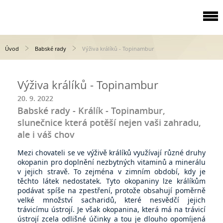
Úvod
Babské rady
Výživa králíků - Topinambur
Výživa králíků - Topinambur
20. 9. 2022
Babské rady - Králík - Topinambur,
slunečnice která potěší nejen vaši zahradu,
ale i váš chov
Mezi chovateli se ve výživě králíků využívají různé druhy
okopanin pro doplnění nezbytných vitaminů a minerálu
v jejich stravě. To zejména v zimním období, kdy je
těchto látek nedostatek. Tyto okopaniny lze králíkům
podávat spíše na zpestření, protože obsahují poměrně
velké množství sacharidů, které nesvědčí jejich
trávicímu ústrojí. Je však okopanina, která má na trávicí
ústrojí zcela odlišné účinky a tou je dlouho opomíjená