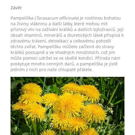
Závěr
Pampeliška (
Taraxacum officinale
) je rostlinou bohatou
na živiny, vlákninu a další látky, které mohou mít
příznivý vliv na zažívání králíků a dalších býložravců. Její
obsah vitamínů, minerálů a diuretických látek přispívá k
zdravému trávení, detoxikaci a celkovému pohodlí
těchto zvířat. Pampelišku můžete začlenit do stravy
králíků postupně a ve vhodných množstvích, což jim
může pomoci udržet se ve skvělé kondici. Příroda nám
poskytuje mnoho cenných darů, a pampeliška je jistě
jedním z nich pro naše chlupaté přátele.