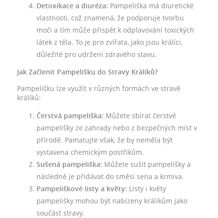
Detoxikace a diuréza:
Pampeliška má diuretické
vlastnosti, což znamená, že podporuje tvorbu
moči a tím může přispět k odplavování toxických
látek z těla. To je pro zvířata, jako jsou králíci,
důležité pro udržení zdravého stavu.
Jak Začlenit Pampelišku do Stravy Králíků?
Pampelišku lze využít v různých formách ve stravě
králíků:
Čerstvá pampeliška:
Můžete sbírat čerstvé
pampelišky ze zahrady nebo z bezpečných míst v
přírodě. Pamatujte však, že by neměla být
vystavena chemickým postřikům.
Sušená pampeliška:
Můžete sušit pampelišky a
následně je přidávat do směsi sena a krmiva.
Pampeliškové listy a květy:
Listy i květy
pampelišky mohou být nabízeny králíkům jako
součást stravy.