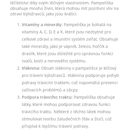
léčitelství díky svým léčivým vlastnostem. Pampeliška
obsahuje mnoho živin, která mohou mít pozitivní vliv na
zdraví býložravců, jako jsou králíci:
Vitamíny a minerály:
Pampeliška je bohatá na
vitamíny A, C, D, E a K, které jsou nezbytné pro
celkové zdraví a imunitní systém zvířat. Obsahuje
také minerály, jako je vápník, železo, hořčík a
draslík, které jsou důležité pro správnou funkci
svalů, kostí a nervového systému.
Vláknina:
Obsah vlákniny v pampelišce je klíčový
pro trávení býložravců. Vláknina podporuje pohyb
potravy trávicím traktem, což napomáhá prevenci
zažívacích problémů a zácpy.
Podpora trávicího traktu:
Pampeliška obsahuje
látky, které mohou podporovat zdravou funkci
trávicího traktu. Některé z těchto látek mohou
stimulovat tvorbu žaludečních šťáv a žluči, což
přispívá k lepšímu trávení potravy.