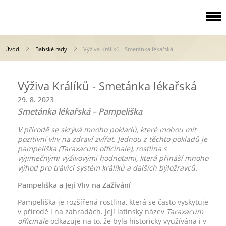
Úvod
Babské rady
Výživa Králíků - Smetánka lékařská
Výživa Králíků - Smetánka lékařská
29. 8. 2023
Smetánka lékařská – Pampeliška
V přírodě se skrývá mnoho pokladů, které mohou mít
pozitivní vliv na zdraví zvířat. Jednou z těchto pokladů je
pampeliška (Taraxacum officinale), rostlina s
výjimečnými výživovými hodnotami, která přináší mnoho
výhod pro trávicí systém králíků a dalších býložravců.
Pampeliška a Její Vliv na Zažívání
Pampeliška je rozšířená rostlina, která se často vyskytuje
v přírodě i na zahradách. Její latinský název
Taraxacum
officinale
odkazuje na to, že byla historicky využívána i v