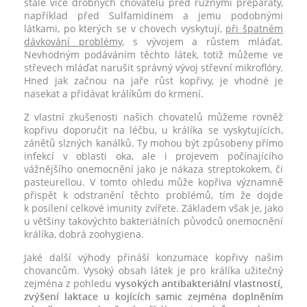
stále více drobných chovatelů před různými preparáty,
například před Sulfamidinem a jemu podobnými
látkami, po kterých se v chovech vyskytují,
při špatném
dávkování problémy
, s vývojem a růstem mláďat.
Nevhodným podáváním těchto látek, totiž můžeme ve
střevech mláďat narušit správný vývoj střevní mikroflóry.
Hned jak začnou na jaře růst kopřivy, je vhodné je
nasekat a přidávat králíkům do krmení.
Z vlastní zkušenosti našich chovatelů můžeme rovněž
kopřivu doporučit na léčbu, u králíka se vyskytujících,
zánětů slzných kanálků. Ty mohou být způsobeny přímo
infekcí v oblasti oka, ale i projevem počínajícího
vážnějšího onemocnění jako je nákaza streptokokem, či
pasteurellou. V tomto ohledu může kopřiva významně
přispět k odstranění těchto problémů, tím že dojde
k posílení celkové imunity zvířete. Základem však je, jako
u většiny takovýchto bakteriálních původců onemocnění
králíka, dobrá zoohygiena.
Jaké další výhody přináší konzumace kopřivy našim
chovancům. Vysoký obsah látek je pro králíka užitečný
zejména z pohledu
vysokých antibakteriální vlastností,
zvýšení laktace u kojících samic zejména doplněním