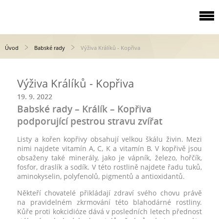
Úvod
Babské rady
Výživa Králíků - Kopřiva
Výživa Králíků - Kopřiva
19. 9. 2022
Babské rady – Králík – Kopřiva
podporující pestrou stravu zvířat
Listy a kořen kopřivy obsahují velkou škálu živin. Mezi
nimi najdete vitamín A, C, K a vitamín B. V kopřivě jsou
obsaženy také minerály, jako je vápník, železo, hořčík,
fosfor, draslík a sodík. V této rostlině najdete řadu tuků,
aminokyselin, polyfenolů, pigmentů a antioxidantů.
Někteří chovatelé přikládají zdraví svého chovu právě
na pravidelném zkrmování této blahodárné rostliny.
Kůře proti kokcidióze dává v posledních letech přednost