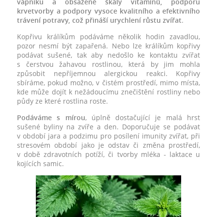
vápníku a obsažené škály vitamínů, podporu
krvetvorby a podpory vysoce kvalitního a efektivního
trávení potravy, což přináší urychlení růstu zvířat
.
Kopřivu králíkům podáváme několik hodin zavadlou,
pozor nesmí být zapařená. Nebo lze králíkům kopřivy
podávat sušené, tak aby nedošlo ke kontaktu zvířat
s čerstvou žahavou rostlinou, která by jim mohla
způsobit nepříjemnou alergickou reakci. Kopřivy
sbíráme, pokud možno, v čistém prostředí, mimo místa,
kde může dojít k nežádoucímu znečištění rostliny nebo
půdy ze které rostlina roste.
Podáváme s mírou
, úplně dostačující je malá hrst
sušené byliny na zvíře a den. Doporučuje se podávat
v období jara a podzimu pro posílení imunity zvířat, při
stresovém období jako je odstav či změna prostředí,
v době zdravotních potíží, či tvorby mléka - laktace u
kojících samic.